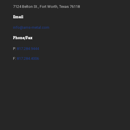
7124 Belton St., Fort Worth, Texas 76118
Email
info@ams-metal.com
Phone/Fax
P:
817.284.9444
F:
817.284.4006